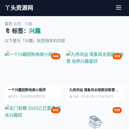
丫头资源网
首页
›
标签：兴趣
🔖 标签：
兴趣
以下是与「兴趣」标签相关的内容
¥48
¥33
一个兴趣团购电商小程序
九纬洪运 境象风水陪跑训练营 培
养兴趣爱好
523 · 2026年04月07日
138 · 2026-03-17 04:59:25
¥40
¥38
📚