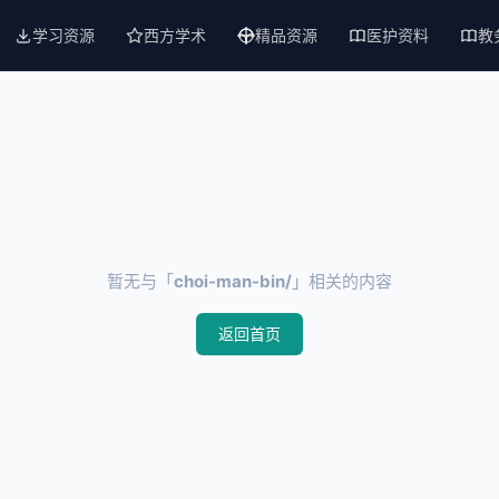
学习资源
西方学术
精品资源
医护资料
教
暂无与「
choi-man-bin/
」相关的内容
返回首页