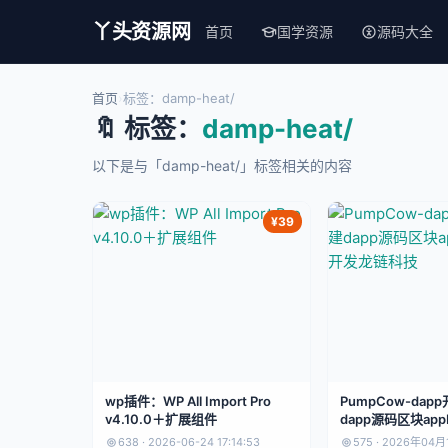
丫头资源网
首页
国学资源
源码大全
首页
›
标签：damp-heat/
🔖 标签：
damp-heat/
以下是与「damp-heat/」标签相关的内容
¥39
wp插件：WP All Import Pro
PumpCow-dap
v4.10.0＋扩展组件
dapp源码区块ap
龙链科技
638 · 2026-06-24 17:14:53
575 · 2026年04