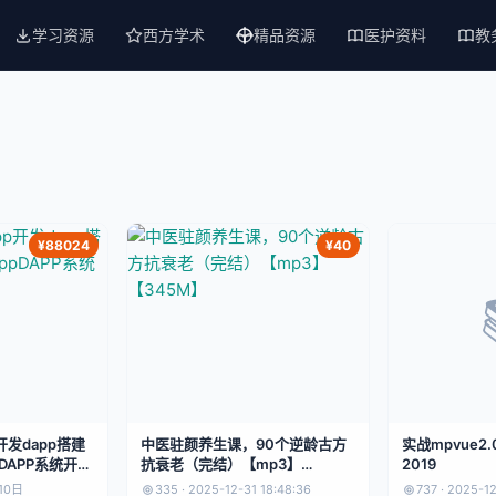
学习资源
西方学术
精品资源
医护资料
教
¥88024
¥40
p开发dapp搭建
中医驻颜养生课，90个逆龄古方
实战mpvue2
pDAPP系统开发
抗衰老（完结）【mp3】
2019
【345M】
月10日
335 · 2025-12-31 18:48:36
737 · 2025-1