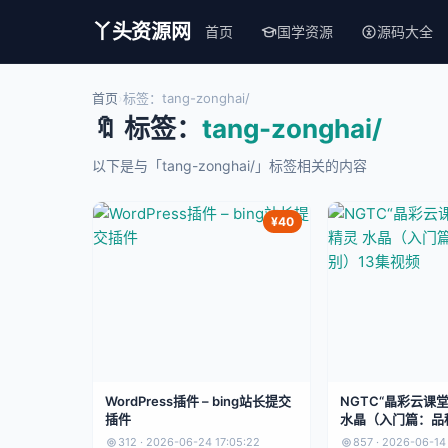
丫头资源网
首页
国学资源
源码大全
首页
›
标签：tang-zonghai/
🔖 标签：
tang-zonghai/
以下是与「tang-zonghai/」标签相关的内容
¥40
WordPress插件 – bing站长提交
NGTC“晶彩云课
插件
水晶（入门篇：品
集视频
312 · 2026-06-24 17:05:22
857 · 2026-06-14