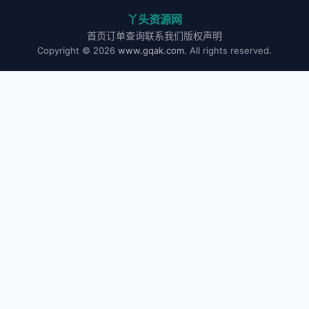
丫头资源网
首页
订单查询
联系我们
版权声明
Copyright © 2026
www.gqak.com
. All rights reserved.