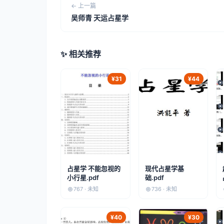
← 上一篇
吴师青 天运占星学
✨ 相关推荐
¥31
¥44
占星学 不能忽视的
现代占星学基
小行星.pdf
础.pdf
767 · 未知
736 · 未知
¥40
¥30