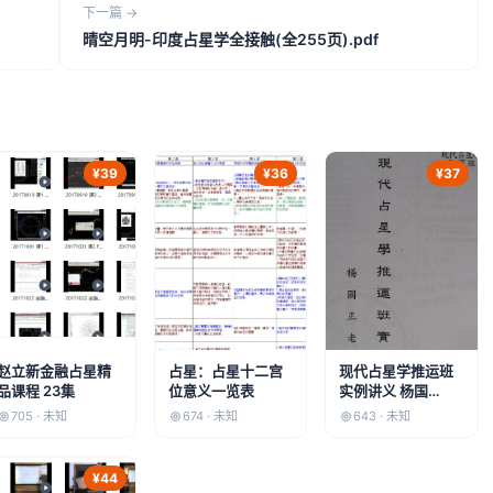
下一篇 →
晴空月明-印度占星学全接触(全255页).pdf
¥39
¥36
¥37
赵立新金融占星精
占星：占星十二宫
现代占星学推运班
品课程 23集
位意义一览表
实例讲义 杨国
正.pdf
705 · 未知
674 · 未知
643 · 未知
¥44