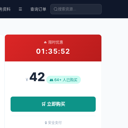
务资料
☰
查询订单
🔥 限时优惠
01:35:52
42
¥
👥 64+ 人已购买
🛒 立即购买
🔒 安全支付