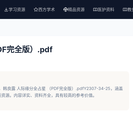
学习资源
西方学术
精品资源
医护资料
教
F完全版）.pdf
韩良露 人际缘分全占星 （PDF完全版）.pdfY2307-34-25，涵盖
质资源。内容详实、资料齐全，具有较高的参考价值。