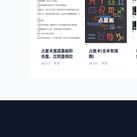
占星术速成基础和
占星术(全本有插
合盘、比较盘相位
图)
612 · 未知
581 · 未知